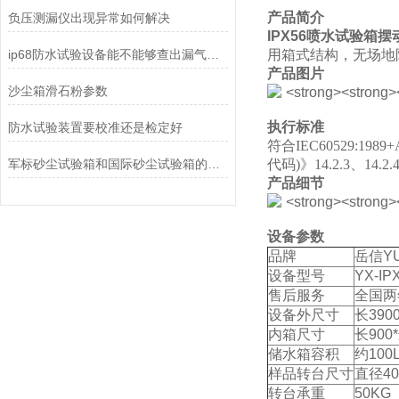
产品简介
负压测漏仪出现异常如何解决
IPX56喷水试验箱摆
ip68防水试验设备能不能够查出漏气点？
用箱式结构，无场地
产品图片
沙尘箱滑石粉参数
执行标准
防水试验装置要校准还是检定好
符合IEC60529:1989+
军标砂尘试验箱和国际砂尘试验箱的区别
代码
)
》
14.2.3
、
14.2.
产品细节
设备参数
品牌
岳信Y
设备型号
YX-IP
售后服务
全国两
设备外尺寸
长390
内箱尺寸
长900
储水箱容积
约100
样品转台尺寸
直径40
转台承重
50KG