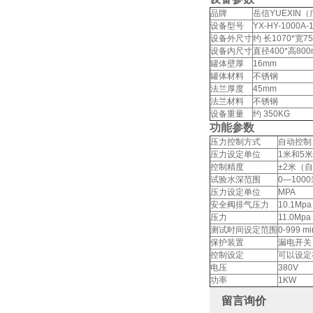
品牌
岳信YUEXI
设备型号
YX-HY-1000A-
设备外尺寸
约 长1070*宽7
设备内尺寸
直径400*高800
罐体壁厚
16mm
罐体材料
不锈钢
法兰厚度
45mm
法兰材料
不锈钢
设备重量
约 350KG
功能参数
压力控制方式
自动控制
压力设定单位
1米和5
控制精度
±2米（
试验水深范围
0—100
压力设定单位
MPA
安全阀排气压力
10.1Mpa
压力
11.0Mpa
测试时间设定范围
0-999 mi
保护装置
漏电开关
控制设定
可以设定
电压
380V
功率
1KW
留言询价