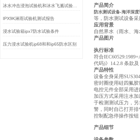
产品简介
冰水冲击浸泡试验机和冰水飞溅试验的区别
防水测试设备-海洋深度
等，防水测试设备采
IPX9K淋雨试验机测试报告
应用背景
浸水试验箱ipx7防水试验条件
自然界水（雨水、海
产品图片
压力浸水试验机ip68和和ip65防水区别
执行标准
符合IEC60529:1989+A
代码)》14.2.8 条
产品特性
设备全身采用SUS30
密封圈使用硅四氟胶
电控元件全部采用进
加压方式采用注水加
于检测测试压力，另
警，同时自己打开排
控制配急停操作按钮
产品细节
设备参数