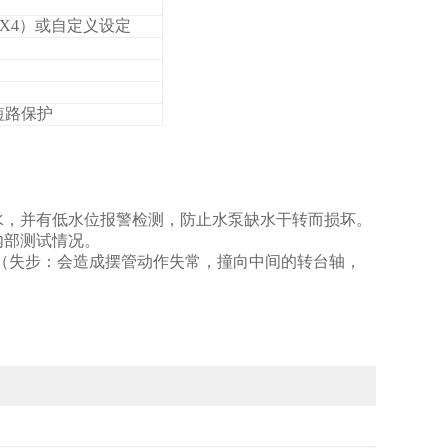
PX4
）或自定义设定
短路保护
水，并有低水位报警检测，防止水泵缺水干转而损坏。
内部测试情况。
（失步：会造成摆管动作失常，撞向中间的转台轴，