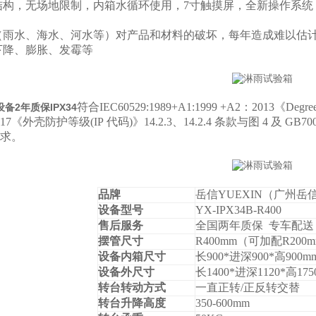
结构，无场地限制，内箱水循环使用，7寸触摸屏，全新操作系统
（雨水、海水、河水等）对产品和材料的破坏，每年造成难以估
下降、膨胀、发霉等
符合IEC60529:1989+A1:1999 +A2：2013《
Degree
设备2年质保IPX34
-2017《外壳防护等级
(IP
代码
)
》
14.2.3
、
14.2.4
条款与图
4
及 GB7
求。
品牌
岳信YUEXIN（广州
设备型号
YX-IPX34B-R400
售后服务
全国两年质保 专车配送
摆管尺寸
R400mm
（可加配R200
设备内箱尺寸
长900*进深900*高900m
设备外尺寸
长1400*进深1120*高175
转台转动方式
一直正转/正反转交替
转台升降高度
350-600mm