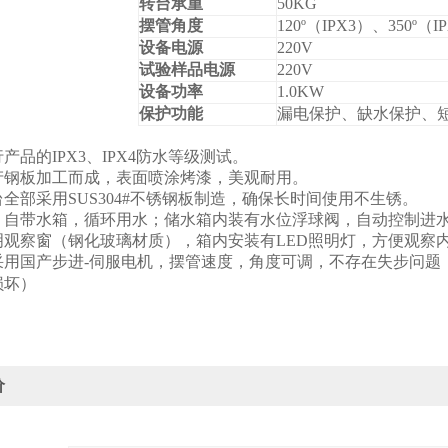
转台承重
50KG
摆管角度
120º
（
IPX3
）、
350º
（
I
设备电源
22
0V
试验样品电源
220V
设备功率
1
.0
KW
保护功能
漏电保护、缺水保护、
产品的IPX3、IPX4防水等级测试。
产钢板加工而成，表面喷涂烤漆，美观耐用。
全部采用SUS304#不锈钢板制造，确保长时间使用不生锈。
；自带水箱，循环用水；储水箱内装有水位浮球阀，自动控制进
明观察窗（钢化玻璃材质），箱内安装有LED照明灯，方便观察
采用国产步进-伺服电机，摆管速度，角度可调，不存在失步问题
损坏）
价