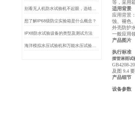
等，采用
别看无人机防水试验机不起眼，选错了真能坑惨你
适用背景
应用背景
想了解IP68级防尘实验箱是什么概念？
蚀、褪色
外壳防护
IPX8防水试验设备的类型及测试方法
一般应用
产品图片
海洋模拟水压试验机和万能水压试验机的区别
执行标准
摆管淋雨试验
GB4208
及图
9.4
要
产品细节
设备参数