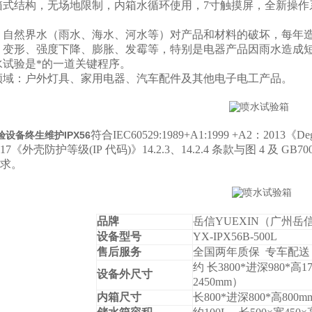
箱式结构，无场地限制，内箱水循环使用，7寸触摸屏，全新操作
：自然界水（雨水、海水、河水等）对产品和材料的破坏，每年
、变形、强度下降、膨胀、发霉等，特别是电器产品因雨水造成
水试验是*的一道关键程序。
领域：户外灯具、家用电器、汽车配件及其他电子电工产品。
符合IEC60529:1989+A1:1999 +A2：2013《
Deg
设备终生维护IPX56
-2017《外壳防护等级
(IP
代码
)
》
14.2.3
、
14.2.4
条款与图
4
及 GB7
求。
品牌
岳信YUEXIN（广州
设备型号
YX-IPX
56
B-
500L
售后服务
全国两年质保 专车配送
约 长3800*进深980*高
设备外尺寸
2450mm）
内箱尺寸
长800*进深800*高800m