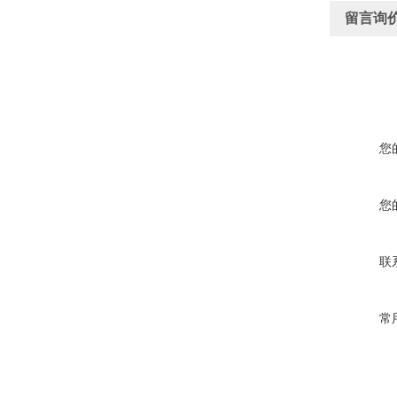
留言询
您
您
联
常