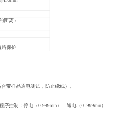
高450mm
的距离）
短路保护
。
适合带样品通电测试，防止绕线）。
制：停电（0-999min）—通电（0 -999min）—