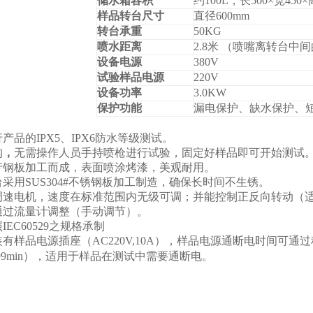
储水箱容积
约100L，长500×宽450×
样品转台尺寸
直径6
00mm
转台承重
50KG
喷水距离
2.
8
米 （喷嘴离转台中间
设备电源
38
0V
试验样品电源
220V
设备功率
3.0
KW
保护功能
漏电保护、缺水保护、
产品的IPX5、IPX6防水等级测试。
构
，
无需操作人员手持喷枪进行试验，固定好样品即可开始测试
产钢板加工而成，表面喷涂烤漆，美观耐用。
采用SUS304#不锈钢板加工制造，确保长时间不生锈。
调速电机，速度在标准范围内无级可调；并能控制正反向转动（
通过流量计调整（手动调节）。
EC60529之规格承制
有样品电源插座（AC220V,10A），样品电源通断电时间可通过程序控
999min），适用于样品在测试中需要通断电。