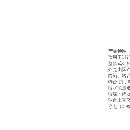
产品特性
适用于进行
整体式结
外壳由国
内箱、转台
转台使用
喷水流量
喷嘴：依照I
转台上安装
停电（0-