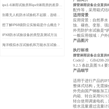
ipx1-6淋雨试验房和ipx9淋雨房的差异特点
摆管淋雨设备企业直供I
配件等，采用箱式结
别看无人机防水试验机不起眼，选错了真能坑惨你
适用背景
应用背景：自然界水
想了解IP68级防尘实验箱是什么概念？
蚀、褪色、变形、强
外壳防护水试验是*
IPX8防水试验设备的类型及测试方法
一般应用领域：户外
产品图片
海洋模拟水压试验机和万能水压试验机的区别
执行标准
摆管淋雨设备企业直供I
Code)
》、GB4208-
9.2.5
条款及图
9.4
要
产品细节
适用于进行产品的IP
整体式结构
，
无需操
外壳由国产钢板加工
内箱、转台采用SUS
转台使用调速电机，
喷水流量通过流量计