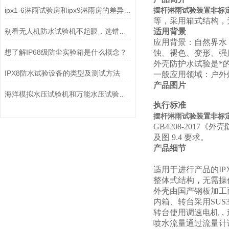
ipx1-6淋雨试验房和ipx9淋雨房的差异特点
摆杆淋雨试验装置非标定制
等，采用箱式结构，
别看无人机防水试验机不起眼，选错了真能坑惨你
适用背景
应用背景：自然界水
想了解IP68级防尘实验箱是什么概念？
蚀、褪色、变形、强
外壳防护水试验是*
IPX8防水试验设备的类型及测试方法
一般应用领域：户外
产品图片
海洋模拟水压试验机和万能水压试验机的区别
执行标准
摆杆淋雨试验装置非标定制
GB4208-2017《外
及图
9.4
要求。
产品细节
适用于进行产品的IP
整体式结构
，
无需操
外壳由国产钢板加工
内箱、转台采用SUS
转台使用调速电机，
喷水流量通过流量计