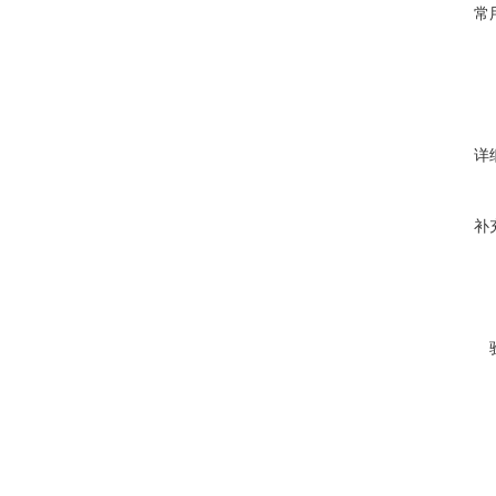
常
详
补