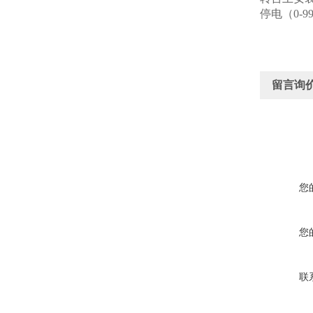
停电（0-
留言询
您
您
联