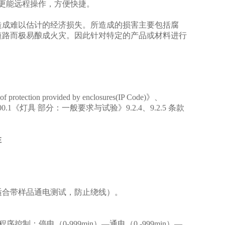
更能远程操作，方便快捷。
造成难以估计的经济损失。所造成的损害主要包括腐
短路而极易酿成火灾。因此针对特定的产品或材料进行
of protection provided by enclosures(IP Code)
》、
000.1《灯具 部分：一般要求与试验》
9.2.4
、
9.2.5
条款
性
。
适合带样品通电测试，防止绕线）。
制：停电（0-999min）—通电（0 -999min）—