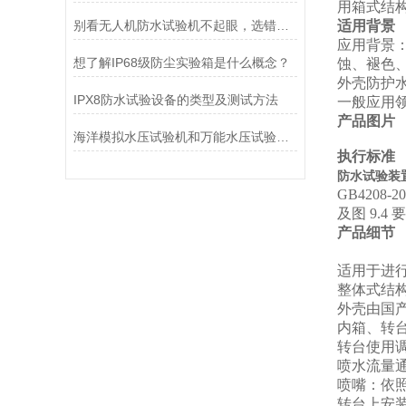
用箱式结
别看无人机防水试验机不起眼，选错了真能坑惨你
适用背景
应用背景
想了解IP68级防尘实验箱是什么概念？
蚀、褪色
外壳防护
IPX8防水试验设备的类型及测试方法
一般应用
产品图片
海洋模拟水压试验机和万能水压试验机的区别
执行标准
防水试验装置
GB4208
及图
9.4
要
产品细节
适用于进行
整体式结
外壳由国
内箱、转台
转台使用
喷水流量
喷嘴：依照I
转台上安装