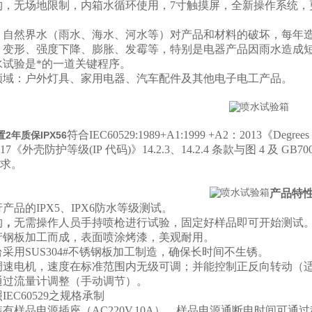
构，无场地限制，内箱水循环使用，7寸触摸屏，全新操作系统，
：自然界水（雨水、海水、河水等）对产品和材料的破坏，每年
、变形、强度下降、膨胀、发霉等，特别是电器产品因雨水造成
水试验是*的一道关键程序。
领域：户外灯具、家用电器、汽车配件及其他电子电工产品。
符合IEC60529:1989+A1:1999 +A2：2013《
Degrees 
2年质保IPX56
-2017《外壳防护等级
(IP
代码
)
》
14.2.3
、
14.2.4
条款与图
4
及 GB7
求。
产品特
产品的IPX5、IPX6防水等级测试。
构
，
无需操作人员手持喷枪进行试验，固定好样品即可开始测试
产钢板加工而成，表面喷涂烤漆，美观耐用。
采用SUS304#不锈钢板加工制造，确保长时间不生锈。
调速电机，速度在标准范围内无级可调；并能控制正反向转动（
通过流量计调整（手动调节）。
EC60529之规格承制
有样品电源插座（AC220V,10A），样品电源通断电时间可通过程序控