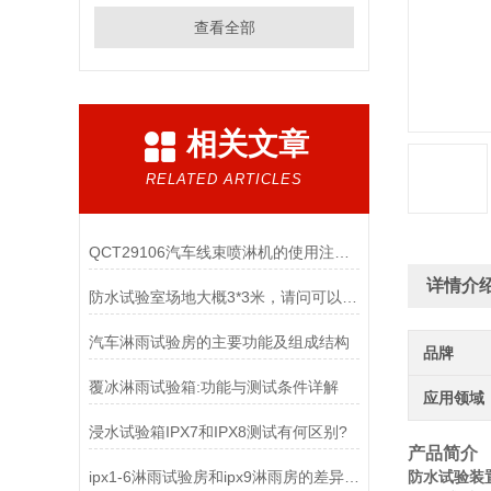
查看全部
相关文章
RELATED ARTICLES
QCT29106汽车线束喷淋机的使用注意事项
详情介
防水试验室场地大概3*3米，请问可以做多大的IPX4淋雨试验机
汽车淋雨试验房的主要功能及组成结构
品牌
覆冰淋雨试验箱:功能与测试条件详解
应用领域
浸水试验箱IPX7和IPX8测试有何区别?
产品简介
ipx1-6淋雨试验房和ipx9淋雨房的差异特点
防水试验装置