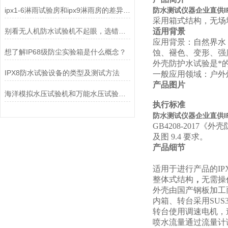
ipx1-6淋雨试验房和ipx9淋雨房的差异特点
防水测试仪器企业直供IP
采用箱式结构，无场
别看无人机防水试验机不起眼，选错了真能坑惨你
适用背景
应用背景：自然界水
想了解IP68级防尘实验箱是什么概念？
蚀、褪色、变形、强
外壳防护水试验是*
IPX8防水试验设备的类型及测试方法
一般应用领域：户外
产品图片
海洋模拟水压试验机和万能水压试验机的区别
执行标准
防水测试仪器企业直供IP
GB4208-2017《外
及图
9.4
要求。
产品细节
适用于进行产品的IP
整体式结构
，
无需操
外壳由国产钢板加工
内箱、转台采用SUS
转台使用调速电机，
喷水流量通过流量计