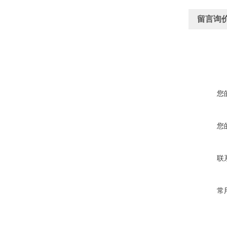
留言询
您
您
联
常