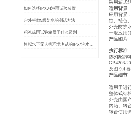
采用箱式
如何选择IPX34淋雨试验装置
适用背景
应用背景
户外柜做5级防水的测试方法
蚀、褪色
外壳防护
积冰冻雨试验箱属于什么级别
一般应用
产品图片
模拟水下无人机环境测试的IP67泡水试验机
执行标准
防水防尘试验
GB4208
及图
9.4
要
产品细节
适用于进行
整体式结
外壳由国
内箱、转台
转台使用