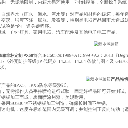
结构，无场地限制，内箱水循环使用，7寸触摸屏，全新操作系统
：自然界水（雨水、海水、河水等）对产品和材料的破坏，每年
、变形、强度下降、膨胀、发霉等，特别是电器产品因雨水造成
水试验是*的一道关键程序。
领域：户外灯具、家用电器、汽车配件及其他电子电工产品。
符合IEC60529:1989+A1:1999 +A2：2013《
Degre
箱非标定制IPX56
-2017《外壳防护等级
(IP
代码
)
》
14.2.3
、
14.2.4
条款与图
4
及 GB7
求。
产品特
产品的IPX5、IPX6防水等级测试。
构
，
无需操作人员手持喷枪进行试验，固定好样品即可开始测试
产钢板加工而成，表面喷涂烤漆，美观耐用。
采用SUS304#不锈钢板加工制造，确保长时间不生锈。
调速电机，速度在标准范围内无级可调；并能控制正反向转动（