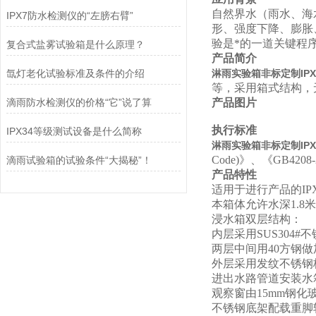
自然界水（雨水、海
IPX7防水检测仪的“左膀右臂”
形、强度下降、膨胀
验是*的一道关键程
复合式盐雾试验箱是什么原理？
产品简介
氙灯老化试验标准及条件的介绍
淋雨实验箱非标定制IP
等，采用箱式结构，
滴雨防水检测仪的价格“它”说了算
产品图片
执行标准
IPX34等级测试设备是什么简称
淋雨实验箱非标定制IP
Code)
》、《GB4208
滴雨试验箱的试验条件“大揭秘”！
产品特性
适用于进行产品的IP
本箱体允许水深1.8米
浸水箱双层结构：
内层采用SUS30
两层中间用40方钢
外层采用发纹不锈钢
进出水路管道安装水
观察窗由15mm钢
不锈钢底架配载重脚