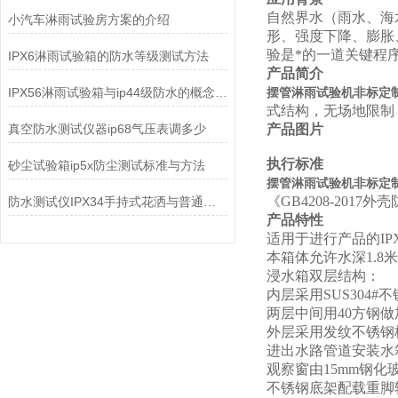
自然界水（雨水、海
小汽车淋雨试验房方案的介绍
形、强度下降、膨胀
验是*的一道关键程
IPX6淋雨试验箱的防水等级测试方法
产品简介
IPX56淋雨试验箱与ip44级防水的概念及区别
摆管淋雨试验机非标定制I
式结构，无场地限制，
真空防水测试仪器ip68气压表调多少
产品图片
执行标准
砂尘试验箱ip5x防尘测试标准与方法
摆管淋雨试验机非标定制I
《GB4208-2017外
防水测试仪IPX34手持式花洒与普通花洒有什么区别？
产品特性
适用于进行产品的IP
本箱体允许水深1.8米
浸水箱双层结构：
内层采用SUS30
两层中间用40方钢
外层采用发纹不锈钢
进出水路管道安装水
观察窗由15mm钢
不锈钢底架配载重脚