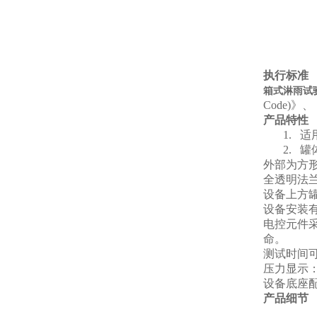
执行标准
箱式淋雨试
Code)》
产品特性
1.
适
2.
罐
外部为方
全透明法
设备上方
设备安装
电控元件
命。
测试时间
压力显示
设备底座
产品细节