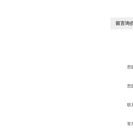
留言询
您
您
联
常