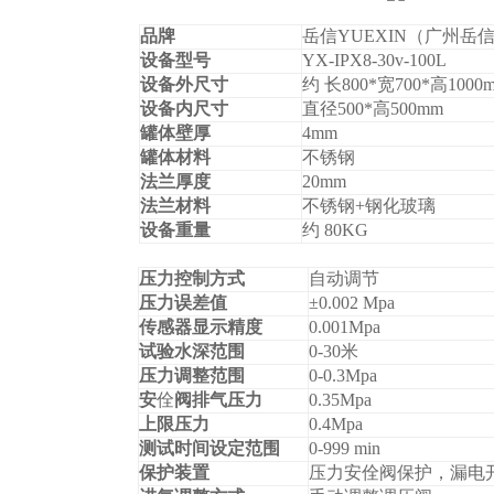
品牌
岳信YUEXIN（广州岳
设备型号
YX-IPX8-30v-100L
设备外尺寸
约 长
800*
宽
700*
高
1000
设备内尺寸
直径
500*
高
500mm
罐体壁厚
4mm
罐体材料
不锈钢
法兰厚度
20mm
法兰材料
不锈钢
+
钢化玻璃
设备重量
约
80KG
压力控制方式
自动调节
压力误差值
±0.002 Mpa
传感器显示精度
0.001Mpa
试验水深范围
0-30
米
压力调整范围
0-0.3Mpa
安
佺
阀排气压力
0.35Mpa
上限压力
0.4Mpa
测试时间设定范围
0-999 min
保护装置
压力安
佺
阀保护，漏电