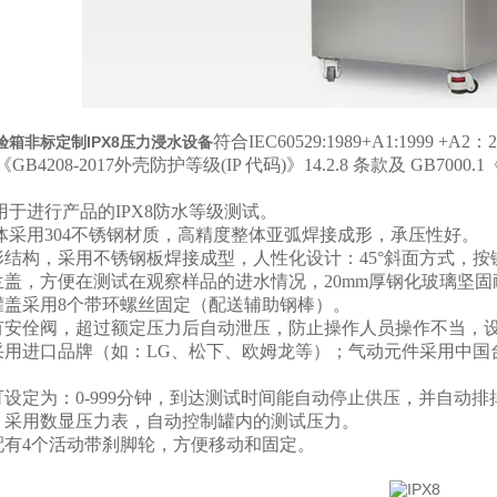
符合IEC60529:1989+A1:1999 +A2：2013《D
验箱非标定制IPX8压力浸水设备
、《GB4208-2017外壳防护等级(IP 代码)》14.2.8 条款及 GB7
用于进行产品的IPX8防水等级测试。
体采用304不锈钢材质，高精度整体亚弧焊接成形，承压性好。
形结构，采用不锈钢板焊接成型，人性化设计：45°斜面方式，
兰盖
，方便在测试在观察样品的进水情况，20mm厚钢化玻璃坚固
罐盖采用8个带环螺丝固定（配送辅助钢棒）。
有安佺阀，超过额定压力后自动泄压，防止操作人员操作不当，
采用进口品牌（如：LG、松下、欧姆龙等）；气动元件采用中国
可设定为：0-999分钟，到达测试时间能自动停止供压，并自动
：采用数显压力表，自动控制罐内的测试压力。
配有4个活动带刹脚轮，方便移动和固定。