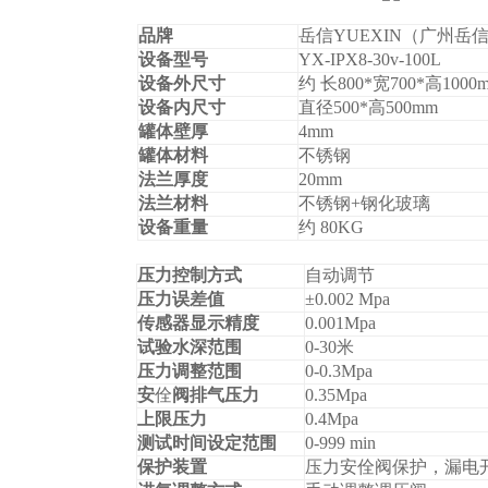
品牌
岳信YUEXIN（广州岳
设备型号
YX-IPX8-30v-100L
设备外尺寸
约 长
800*
宽
700*
高
1000
设备内尺寸
直径
500*
高
500mm
罐体壁厚
4mm
罐体材料
不锈钢
法兰厚度
20mm
法兰材料
不锈钢
+
钢化玻璃
设备重量
约
80KG
压力控制方式
自动调节
压力误差值
±0.002 Mpa
传感器显示精度
0.001Mpa
试验水深范围
0-30
米
压力调整范围
0-0.3Mpa
安
佺
阀排气压力
0.35Mpa
上限压力
0.4Mpa
测试时间设定范围
0-999 min
保护装置
压力安
佺
阀保护，漏电