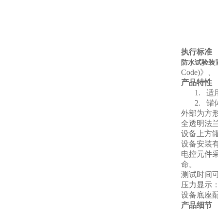
执行标准
防水试验装
Code)》
产品特性
1.
适
2.
罐
外部为方
全透明法
设备上方
设备安装
电控元件
命。
测试时间
压力显示
设备底座
产品细节