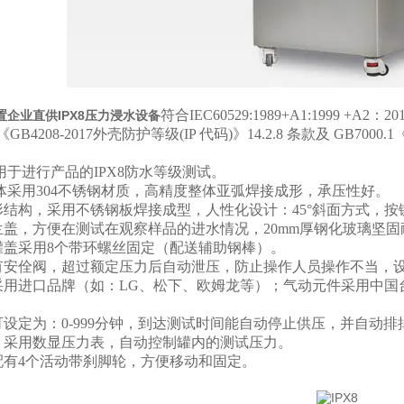
符合IEC60529:1989+A1:1999 +A2：2013《Deg
置企业直供IPX8压力浸水设备
、《GB4208-2017外壳防护等级(IP 代码)》14.2.8 条款及 GB7
用于进行产品的IPX8防水等级测试。
体采用304不锈钢材质，高精度整体亚弧焊接成形，承压性好。
形结构，采用不锈钢板焊接成型，人性化设计：45°斜面方式，
兰盖
，方便在测试在观察样品的进水情况，20mm厚钢化玻璃坚固
罐盖采用8个带环螺丝固定（配送辅助钢棒）。
有安佺阀，超过额定压力后自动泄压，防止操作人员操作不当，
采用进口品牌（如：LG、松下、欧姆龙等）；气动元件采用中国
可设定为：0-999分钟，到达测试时间能自动停止供压，并自动
：采用数显压力表，自动控制罐内的测试压力。
配有4个活动带刹脚轮，方便移动和固定。