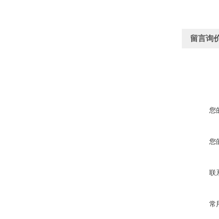
留言询
您
您
联
常