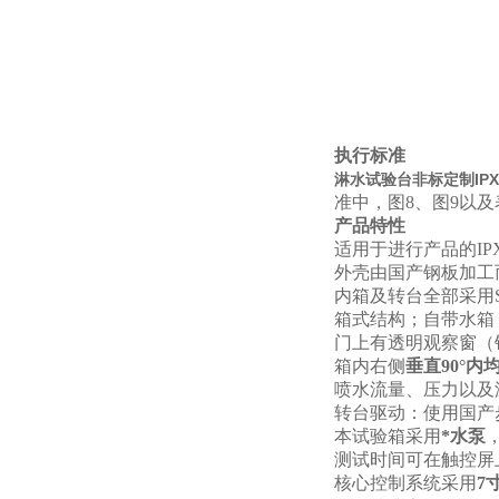
执行标准
淋水试验台非标定制IPX
准中，图8、图9以及表
产品特性
适用于进行产品的IP
外壳由国产钢板加工
内箱及转台全部采用S
箱式结构；自带水箱
门上有透明观察窗（
箱内右侧
垂直90°内
喷水流量、压力以及
转台驱动：使用国产
本试验箱采用
*水泵
测试时间可在触控屏上设
核心控制系统采用
7