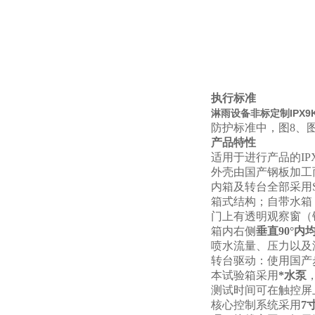
执行标准
淋雨设备非标定制IPX9
防护标准中，图8、图9
产品特性
适用于进行产品的IP
外壳由国产钢板加工
内箱及转台全部采用S
箱式结构；自带水箱
门上有透明观察窗（
箱内右侧
垂直90°内
喷水流量、压力以及
转台驱动：使用国产
本试验箱采用
*水泵
测试时间可在触控屏上设
核心控制系统采用
7