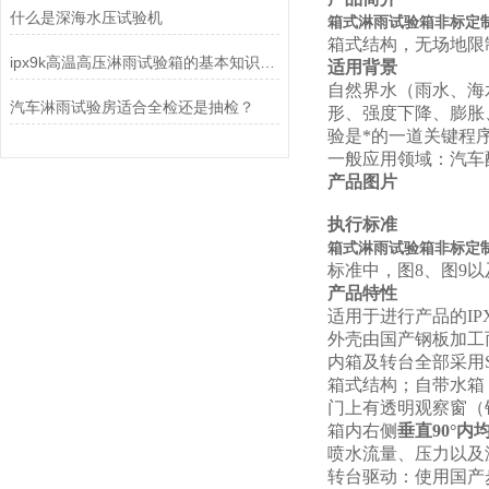
什么是深海水压试验机
箱式淋雨试验箱非标定制I
箱式结构，无场地限
ipx9k高温高压淋雨试验箱的基本知识介绍
适用背景
自然界水（雨水、海
汽车淋雨试验房适合全检还是抽检？
形、强度下降、膨胀
验是*的一道关键程
一般应用领域：汽车
产品图片
执行标准
箱式淋雨试验箱非标定制I
标准中，图8、图9以及
产品特性
适用于进行产品的IP
外壳由国产钢板加工
内箱及转台全部采用S
箱式结构；自带水箱
门上有透明观察窗（
箱内右侧
垂直90°内
喷水流量、压力以及
转台驱动：使用国产