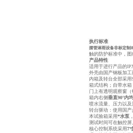
执行标准
摆管淋雨设备非标定制I
触的防护标准中，图8、
产品特性
适用于进行产品的IP
外壳由国产钢板加工
内箱及转台全部采用S
箱式结构；自带水箱
门上有透明观察窗（
箱内右侧
垂直90°内
喷水流量、压力以及
转台驱动：使用国产
本试验箱采用
*水泵
测试时间可在触控屏上设
核心控制系统采用
7