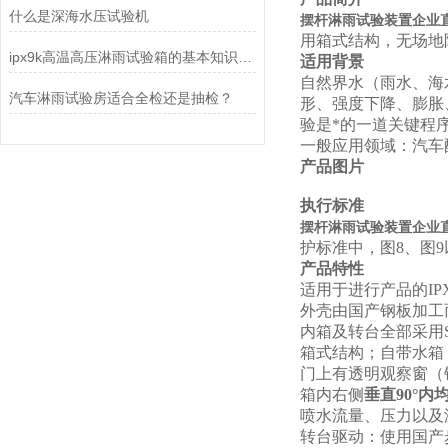
什么是深海水压试验机
摆杆淋雨试验装置企业直供
用箱式结构，无场地
ipx9k高温高压淋雨试验箱的基本知识介绍
适用背景
自然界水（雨水、海
汽车淋雨试验房适合全检还是抽检？
形、强度下降、膨胀
验是*的一道关键程
一般应用领域：汽车
产品图片
执行标准
摆杆淋雨试验装置企业直供
护标准中，图8、图9以
产品特性
适用于进行产品的IP
外壳由国产钢板加工
内箱及转台全部采用S
箱式结构；自带水箱
门上有透明观察窗（
箱内右侧
垂直90°内
喷水流量、压力以及
转台驱动：使用国产