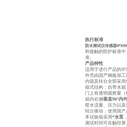
执行标准
防水测试仪传感器IPX
和接触的防护标准中，图
准。
产品特性
适用于进行产品的IP
外壳由国产钢板加工
内箱及转台全部采用S
箱式结构；自带水箱
门上有透明观察窗（
箱内右侧
垂直90°内
喷水流量、压力以及
转台驱动：使用国产
本试验箱采用
*水泵
测试时间可在触控屏上设