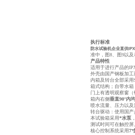
执行标准
防水试验机企业直供IPX
准中，图8、图9以及表
产品特性
适用于进行产品的IP
外壳由国产钢板加工
内箱及转台全部采用S
箱式结构；自带水箱
门上有透明观察窗（
箱内右侧
垂直90°内
喷水流量、压力以及
转台驱动：使用国产
本试验箱采用
*水泵
测试时间可在触控屏上设
核心控制系统采用
7