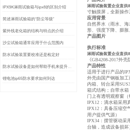
淋雨试验装置企业直供IP
IPX9K淋雨试验箱与ipx8的区别介绍
寸触摸屏，全新操作
应用背景
简述淋雨试验箱的“防尘等级”
自然界水（雨水、海
形、强度下降、膨胀
紫外线老化箱的结构与特点的介绍
产品图片
沙尘试验箱通常应用于什么范围内
执行标准
淋雨试验装置企业直供IP
防水试验装置要校准还是检定好
《GB4208-2017外
产品特性
防水试验设备是如何帮助手机来提升防水性能的
适用于进行产品的IPX
外壳由国产钢板加工
锂电池ip65防水要求如何到达
内箱、转台采用SUS
箱式结构；自带水箱
门上有透明观察窗（
IPX12
：滴水箱采用
IPX12
：具备压缩空
用户提供气源）
IPX34
：摆管驱动采
台轴，造成设备损坏