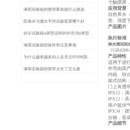
寸触摸屏
应用背景
淋雨实验箱的摆管要依据什么挑选
自然界水
形、强度
防淋水与溅水手持试验装置哪个好
产品图片
砂尘试验箱a类型试样的外壳与b类型的区别在哪
执行标准
淋水测试机终
淋雨试验箱的操作和注意事项
《GB420
产品特性
为什么越来越多的人在关注IPX9K防水检测仪
适用于进行产
外壳由国
淋雨实验箱的摆管太长了怎么换
内箱、转台
箱式结构
门上有透
IPX12
：滴
IPX12
：具
用户提供
IPX34
：摆
台轴，造
产品细节