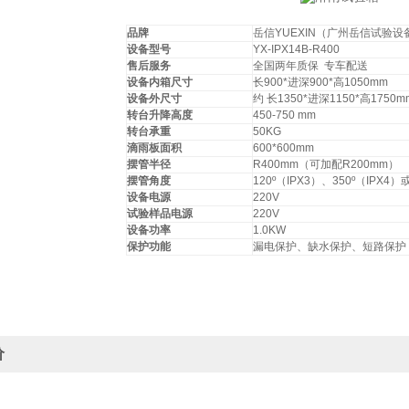
品牌
岳信YUEXIN（广州岳信试验
设备型号
YX-IPX14B-R400
售后服务
全国两年质保 专车配送
设备内箱尺寸
长900*进深900*高1050mm
设备外尺寸
约 长1350*进深1150*高1750m
转台升降高度
450-750 mm
转台承重
50KG
滴雨板面积
600*600mm
摆管半径
R400mm（可加配R200mm）
摆管角度
120º（IPX3）、350º（IPX
设备电源
220V
试验样品电源
220V
设备功率
1.0KW
保护功能
漏电保护、缺水保护、短路保护
价