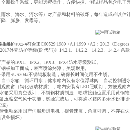
，全新操作系统，更能远程操作，方便快捷。测试样品包含电子
（雨水、海水、河水等）对产品和材料的破坏，每年造成难以估
下降、膨胀、发霉等。
符合IEC60529:1989 +A1:1999 +A2：2013《
Degrees 
生维护IPX1-4
8-2017外壳防护等级
(IP
代码
)
》
14.2.1
、
14.2.2
、
14.2.3
、
14.2.4
条款
品的IPX1、IPX2、IPX3、IPX4防水等级测试。
产钢板加工而成，表面喷涂烤漆，美观耐用。
采用SUS304#不锈钢板制造，确保长时间使用不生锈。
；自带水箱，循环用水；储水箱内装有水位浮球阀，自动控制进
明观察窗（钢化玻璃材质），箱内安装有LED照明灯，方便观察
水箱采用真空设计，不锈钢材质制造；喷嘴接触位置采用黄铜锥
备压缩空气风干功能，试验完成后，可将滴水箱内多余水份排除
气源）
管驱动采用国产伺服步进电机，摆管速度，角度可调，不存在失
成设备损坏）