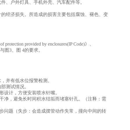
元件、户外灯具、手机外壳、汽车配件等。
计的经济损失。所造成的损害主要包括腐蚀、褪色、变
of protection provided by enclosures(IP Code)
》、
与图
3
、图
4
的要求。
水，并有低水位报警检测。
内部测试情况。
形设计，方便安装喷水针嘴。
干净，避免长时间积水结垢而堵塞针孔。（注释：需
步问题（失步：会造成摆管动作失常，撞向中间的转