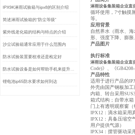
淋雨设备集装箱企业直供
IPX9K淋雨试验箱与ipx8的区别介绍
循环使用，7寸触摸
等。
简述淋雨试验箱的“防尘等级”
应用背景
自然界水（雨水、海
紫外线老化箱的结构与特点的介绍
形、强度下降、膨胀
产品图片
沙尘试验箱通常应用于什么范围内
执行标准
防水试验装置要校准还是检定好
淋雨设备集装箱企业直供
Code)
》、《GB4208
防水试验设备是如何帮助手机来提升防水性能的
产品特性
适用于进行产品的IPX
锂电池ip65防水要求如何到达
外壳由国产钢板加工
内箱、转台采用SUS
箱式结构；自带水箱
门上有透明观察窗（
IPX12
：滴水箱采用
IPX12
：具备压缩空
用户提供气源）
IPX34
：摆管驱动采