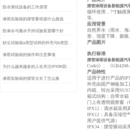
摆管淋雨设备新能源汽车I
防水测试设备的工作原理
循环使用，7寸触摸
等。
淋雨实验箱的摆管要依据什么挑选
应用背景
自然界水（雨水、海
防淋水与溅水手持试验装置哪个好
形、强度下降、膨胀
产品图片
砂尘试验箱a类型试样的外壳与b类型的区别在哪
执行标准
淋雨试验箱的操作和注意事项
摆管淋雨设备新能源汽车I
Code)
》、《GB4208
为什么越来越多的人在关注IPX9K防水检测仪
产品特性
适用于进行产品的IPX
淋雨实验箱的摆管太长了怎么换
外壳由国产钢板加工
内箱、转台采用SUS
箱式结构；自带水箱
门上有透明观察窗（
IPX12
：滴水箱采用
IPX12
：具备压缩空
用户提供气源）
IPX34
：摆管驱动采