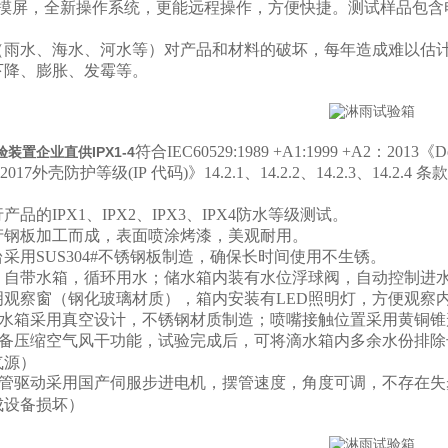
触摸屏，全新操作系统，更能远程操作，方便快捷。测试样品包含
（雨水、海水、河水等）对产品和材料的破坏，每年造成难以估
下降、膨胀、发霉等。
符合IEC60529:1989 +A1:1999 +A2：2013《
D
装置企业直供IPX1-4
8-2017外壳防护等级
(IP
代码
)
》
14.2.1
、
14.2.2
、
14.2.3
、
14.2.4
条款
品的IPX1、IPX2、IPX3、IPX4防水等级测试。
产钢板加工而成，表面喷涂烤漆，美观耐用。
采用SUS304#不锈钢板制造，确保长时间使用不生锈。
；自带水箱，循环用水；储水箱内装有水位浮球阀，自动控制进
明观察窗（钢化玻璃材质），箱内安装有LED照明灯，方便观察
水箱采用真空设计，不锈钢材质制造；喷嘴接触位置采用黄铜锥
备压缩空气风干功能，试验完成后，可将滴水箱内多余水份排除
气源）
管驱动采用国产伺服步进电机，摆管速度，角度可调，不存在失
成设备损坏）