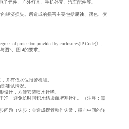
电子元件、户外灯具、手机外壳、汽车配件等。
计的经济损失。所造成的损害主要包括腐蚀、褪色、变
egrees of protection provided by enclosures(IP Code)
》、
与图
3
、图
4
的要求。
水，并有低水位报警检测。
内部测试情况。
形设计，方便安装喷水针嘴。
干净，避免长时间积水结垢而堵塞针孔。（注释：需
步问题（失步：会造成摆管动作失常，撞向中间的转