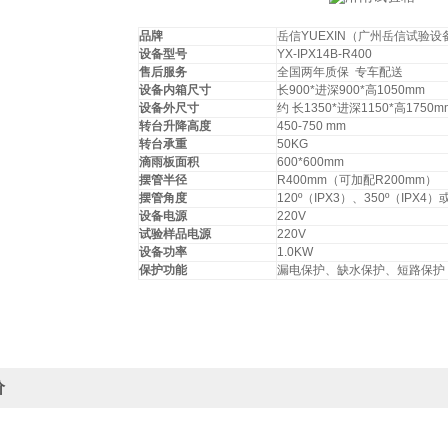
品牌
岳信YUEXIN（广州岳信试验
设备型号
YX-IPX14B-R400
售后服务
全国两年质保 专车配送
设备内箱尺寸
长900*进深900*高1050mm
设备外尺寸
约 长1350*进深1150*高1750m
转台升降高度
450-750 mm
转台承重
50KG
滴雨板面积
600*600mm
摆管半径
R400mm（可加配R200mm）
摆管角度
120º（IPX3）、350º（IPX
设备电源
220V
试验样品电源
220V
设备功率
1.0KW
保护功能
漏电保护、缺水保护、短路保护
价