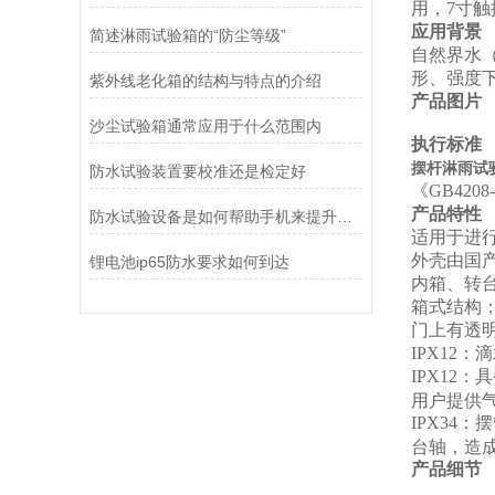
用，7寸
应用背景
简述淋雨试验箱的“防尘等级”
自然界水
形、强度
紫外线老化箱的结构与特点的介绍
产品图片
沙尘试验箱通常应用于什么范围内
执行标准
摆杆淋雨试验
防水试验装置要校准还是检定好
《GB420
产品特性
防水试验设备是如何帮助手机来提升防水性能的
适用于进行产
外壳由国
锂电池ip65防水要求如何到达
内箱、转台
箱式结构
门上有透
IPX12
：滴
IPX12
：具
用户提供
IPX34
：摆
台轴，造
产品细节