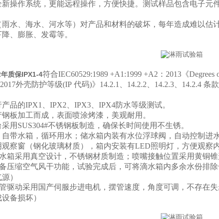
全新操作系统，更能远程操作，方便快捷。测试样品包含电子元
（雨水、海水、河水等）对产品和材料的破坏，每年造成难以估
下降、膨胀、发霉等。
符合IEC60529:1989 +A1:1999 +A2：2013《
Degrees o
年质保IPX1-4
8-2017外壳防护等级
(IP
代码
)
》
14.2.1
、
14.2.2
、
14.2.3
、
14.2.4
条款
品的IPX1、IPX2、IPX3、IPX4防水等级测试。
产钢板加工而成，表面喷涂烤漆，美观耐用。
采用SUS304#不锈钢板制造，确保长时间使用不生锈。
；自带水箱，循环用水；储水箱内装有水位浮球阀，自动控制进
明观察窗（钢化玻璃材质），箱内安装有LED照明灯，方便观察
水箱采用真空设计，不锈钢材质制造；喷嘴接触位置采用黄铜锥
备压缩空气风干功能，试验完成后，可将滴水箱内多余水份排除
气源）
管驱动采用国产伺服步进电机，摆管速度，角度可调，不存在失
成设备损坏）