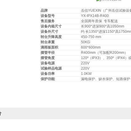
品牌
岳信YUEXIN（广州岳信试验
设备型号
YX-IPX14B-R400
售后服务
全国两年质保 专车配送
设备内箱尺寸
长900*进深900*高1050mm
设备外尺寸
约 长1350*进深1150*高1750m
转台升降高度
450-750 mm
转台承重
50KG
滴雨板面积
600*600mm
摆管半径
R400mm（可加配R200mm）
摆管角度
120º（IPX3）、350º（IPX
设备电源
220V
试验样品电源
220V
设备功率
1.0KW
保护功能
漏电保护、缺水保护、短路保护
价