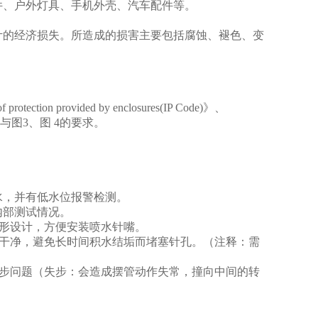
件、户外灯具、手机外壳、汽车配件等。
计的经济损失。所造成的损害主要包括腐蚀、褪色、变
f protection provided by enclosures(IP Code)
》、
与图
3
、图
4
的要求。
水，并有低水位报警检测。
内部测试情况。
形设计，方便安装喷水针嘴。
干净，避免长时间积水结垢而堵塞针孔。（注释：需
步问题（失步：会造成摆管动作失常，撞向中间的转