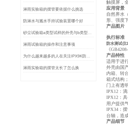
触摸屏，
应用背景
淋雨实验箱的摆管要依据什么挑选
自然界水
形、强度
防淋水与溅水手持试验装置哪个好
产品图片
砂尘试验箱a类型试样的外壳与b类型的区别在哪
执行标准
防水测试仪2
淋雨试验箱的操作和注意事项
《GB420
产品特性
为什么越来越多的人在关注IPX9K防水检测仪
适用于进行产
外壳由国
淋雨实验箱的摆管太长了怎么换
内箱、转台
箱式结构
门上有透
IPX12
：滴
IPX12
：具
用户提供
IPX34
：摆
台轴，造
产品细节