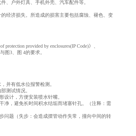
元件、户外灯具、手机外壳、汽车配件等。
计的经济损失。所造成的损害主要包括腐蚀、褪色、变
of protection provided by enclosures(IP Code)
》、
与图
3
、图
4
的要求。
水，并有低水位报警检测。
内部测试情况。
形设计，方便安装喷水针嘴。
干净，避免长时间积水结垢而堵塞针孔。（注释：需
步问题（失步：会造成摆管动作失常，撞向中间的转