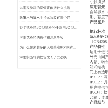
寸触摸屏
应用背景
淋雨实验箱的摆管要依据什么挑选
自然界水
形、强度
防淋水与溅水手持试验装置哪个好
产品图片
砂尘试验箱a类型试样的外壳与b类型的区别在哪
执行标准
防水检测仪非
淋雨试验箱的操作和注意事项
《GB420
产品特性
为什么越来越多的人在关注IPX9K防水检测仪
适用于进行产
外壳由国
淋雨实验箱的摆管太长了怎么换
内箱、转台
箱式结构
门上有透
IPX12
：滴
IPX12
：具
用户提供
IPX34
：摆
台轴，造
产品细节