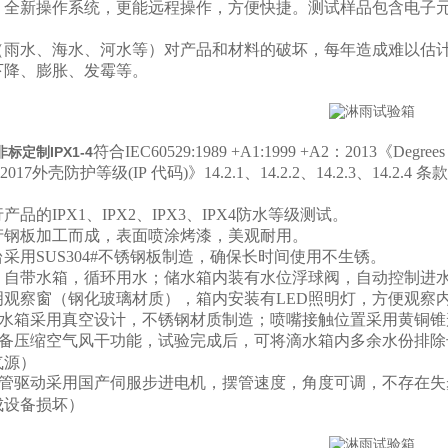
，全新操作系统，更能远程操作，方便快捷。测试样品包含电子
（雨水、海水、河水等）对产品和材料的破坏，每年造成难以估
下降、膨胀、发霉等。
符合IEC60529:1989 +A1:1999 +A2：2013《
Degrees 
标定制IPX1-4
8-2017外壳防护等级
(IP
代码
)
》
14.2.1
、
14.2.2
、
14.2.3
、
14.2.4
条款
品的IPX1、IPX2、IPX3、IPX4防水等级测试。
产钢板加工而成，表面喷涂烤漆，美观耐用。
采用SUS304#不锈钢板制造，确保长时间使用不生锈。
；自带水箱，循环用水；储水箱内装有水位浮球阀，自动控制进
明观察窗（钢化玻璃材质），箱内安装有LED照明灯，方便观察
水箱采用真空设计，不锈钢材质制造；喷嘴接触位置采用黄铜锥
备压缩空气风干功能，试验完成后，可将滴水箱内多余水份排除
气源）
管驱动采用国产伺服步进电机，摆管速度，角度可调，不存在失
成设备损坏）