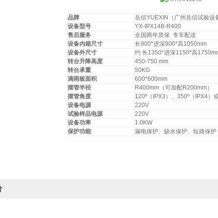
品牌
岳信YUEXIN（广州岳信试验
设备型号
YX-IPX14B-R400
售后服务
全国两年质保 专车配送
设备内箱尺寸
长900*进深900*高1050mm
设备外尺寸
约 长1350*进深1150*高1750m
转台升降高度
450-750 mm
转台承重
50KG
滴雨板面积
600*600mm
摆管半径
R400mm（可加配R200mm）
摆管角度
120º（IPX3）、350º（IPX
设备电源
220V
试验样品电源
220V
设备功率
1.0KW
保护功能
漏电保护、缺水保护、短路保护
价