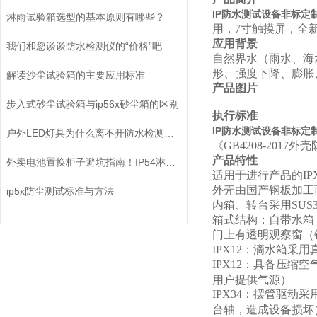
IP防水测试设备非标定制I
淋雨试验箱选型的基本原则有哪些？
用，7寸触摸屏，全
应用背景
我们和您谈谈防水检测仪的“价格”吧
自然界水（雨水、海
形、强度下降、膨胀
解读沙尘试验箱的主要应用标准
产品图片
步入式砂尘试验箱与ip56x砂尘箱的区别
执行标准
IP防水测试设备非标定制I
户外LED灯具为什么离不开防水检测设备？
《GB4208-2017外
产品特性
外卖电池置换柜子避坑指南！IP54淋雨试验装置
适用于进行产品的IPX
外壳由国产钢板加工
ip5x防尘测试标准与方法
内箱、转台采用SUS
箱式结构；自带水箱
门上有透明观察窗（
IPX12
：滴水箱采用
IPX12
：具备压缩空
用户提供气源）
IPX34
：摆管驱动采
台轴，造成设备损坏