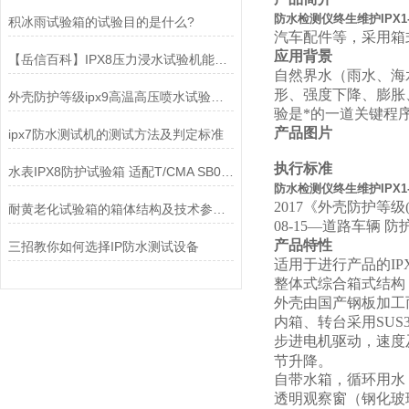
防水检测仪终生维护IPX1-
积冰雨试验箱的试验目的是什么?
汽车配件等，采用箱
应用背景
【岳信百科】IPX8压力浸水试验机能否达到1000米的水深？
自然界水（雨水、海
形、强度下降、膨胀
外壳防护等级ipx9高温高压喷水试验要求及接受条件
验是*的一道关键程
产品图片
ipx7防水测试机的测试方法及判定标准
执行标准
水表IPX8防护试验箱 适配T/CMA SB058-2021标准检测解读
防水检测仪终生维护IPX1-
2017《外壳防护等级(I
耐黄老化试验箱的箱体结构及技术参数的介绍
08-15—道路车辆
产品特性
三招教你如何选择IP防水测试设备
适用于进行产品的IPX5
整体式综合箱式结构
外壳由国产钢板加工
内箱、转台采用SUS
步进电机驱动，速度
节升降。
自带水箱，循环用水
透明观察窗（钢化玻