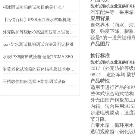
防水试验机企业直供IPX1-
积冰雨试验箱的试验目的是什么?
汽车配件等，采用箱
应用背景
【岳信百科】IPX8压力浸水试验机能否达到1000米的水深？
自然界水（雨水、海
形、强度下降、膨胀
外壳防护等级ipx9高温高压喷水试验要求及接受条件
验是*的一道关键程
产品图片
ipx7防水测试机的测试方法及判定标准
执行标准
水表IPX8防护试验箱 适配T/CMA SB058-2021标准检测解读
防水试验机企业直供IPX1-
2017《外壳防护等级(I
耐黄老化试验箱的箱体结构及技术参数的介绍
08-15—道路车辆
产品特性
三招教你如何选择IP防水测试设备
适用于进行产品的IPX5
整体式综合箱式结构
外壳由国产钢板加工
内箱、转台采用SUS
步进电机驱动，速度
节升降。
自带水箱，循环用水
透明观察窗（钢化玻