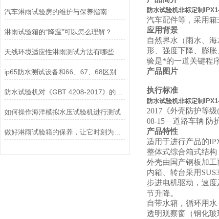
防水试验机非标定制IPX1-
汽车淋雨试验房的维护与保养指南
汽车配件等，采用箱
应用背景
淋雨试验箱的“降温”可以怎么理解？
自然界水（雨水、海
形、强度下降、膨胀
天线环境适应性淋雨测试方法有哪些
验是*的一道关键程
产品图片
ip65防水测试设备和66、67、68区别
执行标准
防水试验机对《GBT 4208-2017》的运用——IPX1滴水篇
防水试验机非标定制IPX1-
2017《外壳防护等级(I
如何操作海洋模拟水压试验机进行测试
08-15—道路车辆
产品特性
做好淋雨试验箱的保养，让它时刻为您服务
适用于进行产品的IPX5
整体式综合箱式结构
外壳由国产钢板加工
内箱、转台采用SUS
步进电机驱动，速度
节升降。
自带水箱，循环用水
透明观察窗（钢化玻