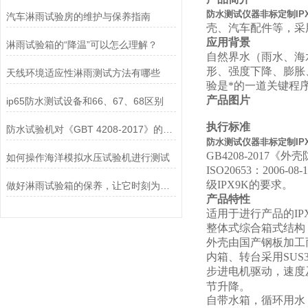
防水测试仪器非标定制IPX
汽车淋雨试验房的维护与保养指南
壳、汽车配件等，采
应用背景
淋雨试验箱的“降温”可以怎么理解？
自然界水（雨水、海
形、强度下降、膨胀
天线环境适应性淋雨测试方法有哪些
验是*的一道关键程
产品图片
ip65防水测试设备和66、67、68区别
执行标准
防水试验机对《GBT 4208-2017》的运用——IPX1滴水篇
防水测试仪器非标定制IPX
GB4208-2017《外
如何操作海洋模拟水压试验机进行测试
ISO20653：20
级IPX9K的要求。
做好淋雨试验箱的保养，让它时刻为您服务
产品特性
适用于进行产品的IPX5
整体式综合箱式结构
外壳由国产钢板加工
内箱、转台采用SUS
步进电机驱动，速度
节升降。
自带水箱，循环用水