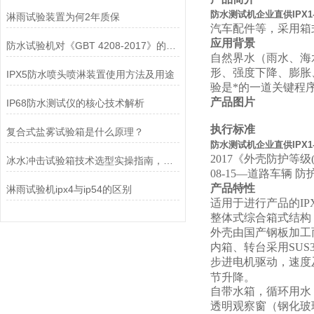
防水测试机企业直供IPX1-
淋雨试验装置为何2年质保
汽车配件等，采用箱
应用背景
防水试验机对《GBT 4208-2017》的运用——IPX1滴水篇
自然界水（雨水、海
形、强度下降、膨胀
IPX5防水喷头喷淋装置使用方法及用途
验是*的一道关键程
产品图片
IP68防水测试仪的核心技术解析
执行标准
复合式盐雾试验箱是什么原理？
防水测试机企业直供IPX1-
2017《外壳防护等级(I
冰水冲击试验箱技术选型实操指南，多年经验总结
08-15—道路车辆
产品特性
淋雨试验机ipx4与ip54的区别
适用于进行产品的IPX5
整体式综合箱式结构
外壳由国产钢板加工
内箱、转台采用SUS
步进电机驱动，速度
节升降。
自带水箱，循环用水
透明观察窗（钢化玻