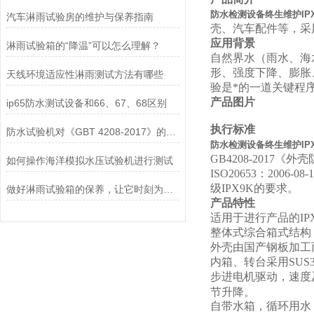
防水检测设备终生维护IPX
汽车淋雨试验房的维护与保养指南
壳、汽车配件等，采
应用背景
淋雨试验箱的“降温”可以怎么理解？
自然界水（雨水、海
形、强度下降、膨胀
天线环境适应性淋雨测试方法有哪些
验是*的一道关键程
产品图片
ip65防水测试设备和66、67、68区别
执行标准
防水试验机对《GBT 4208-2017》的运用——IPX1滴水篇
防水检测设备终生维护IPX
GB4208-2017《外
如何操作海洋模拟水压试验机进行测试
ISO20653：20
级IPX9K的要求。
做好淋雨试验箱的保养，让它时刻为您服务
产品特性
适用于进行产品的IPX5
整体式综合箱式结构
外壳由国产钢板加工
内箱、转台采用SUS
步进电机驱动，速度
节升降。
自带水箱，循环用水