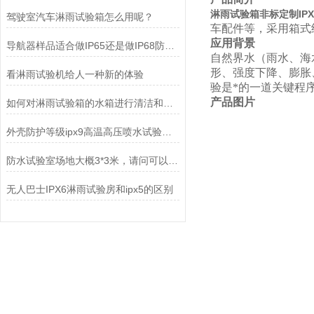
淋雨试验箱非标定制IPX3
驾驶室汽车淋雨试验箱怎么用呢？
车配件等，采用箱式
应用背景
导航器样品适合做IP65还是做IP68防水测试？
自然界水（雨水、海
形、强度下降、膨胀
看淋雨试验机给人一种新的体验
验是*的一道关键程
产品图片
如何对淋雨试验箱的水箱进行清洁和消毒?
外壳防护等级ipx9高温高压喷水试验要求及接受条件
防水试验室场地大概3*3米，请问可以做多大的IPX4淋雨试验机
无人巴士IPX6淋雨试验房和ipx5的区别