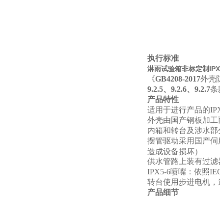
执行标准
淋雨试验箱非标定制IPX3
《
GB4208-2017
外壳防
9.2.5、9.2.6、9.2.7
条
产品特性
适用于进行产品的IPX
外壳由国产钢板加工
内箱和转台及涉水部分
摆管驱动采用国产伺
造成设备损坏）
供水管路上装有过滤
IPX5-6
喷嘴：依照IE
转台使用步进电机，
产品细节