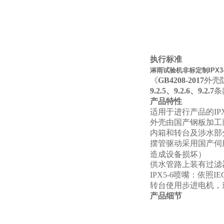
执行标准
淋雨试验机非标定制IPX3-
《
GB4208-2017
外壳防
9.2.5、9.2.6、9.2.7
条
产品特性
适用于进行产品的IPX
外壳由国产钢板加工
内箱和转台及涉水部分
摆管驱动采用国产伺
造成设备损坏）
供水管路上装有过滤
IPX5-6
喷嘴：依照IE
转台使用步进电机，
产品细节