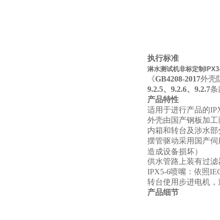
执行标准
淋水测试机非标定制IPX3-
《
GB4208-2017
外壳防
9.2.5、9.2.6、9.2.7
条
产品特性
适用于进行产品的IPX
外壳由国产钢板加工
内箱和转台及涉水部分
摆管驱动采用国产伺
造成设备损坏）
供水管路上装有过滤
IPX5-6
喷嘴：依照IE
转台使用步进电机，
产品细节