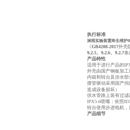
执行标准
淋雨实验装置终生维护IP
《
GB4208-2017
外壳防
9.2.5、9.2.6、9.2.7
条
产品特性
适用于进行产品的IPX
外壳由国产钢板加工
内箱和转台及涉水部分
摆管驱动采用国产伺
造成设备损坏）
供水管路上装有过滤
IPX5-6
喷嘴：依照IE
转台使用步进电机，
产品细节