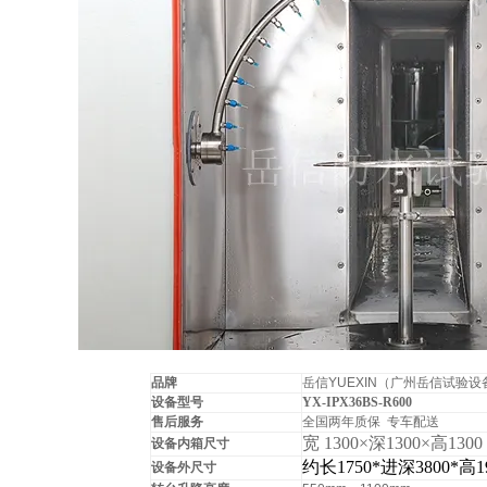
品牌
岳信YUEXIN（广州岳信试验
设备型号
YX-IPX36BS-R600
售后服务
全国两年质保 专车配送
宽 1300×深1300×高1300
设备内箱尺寸
约长1750*进深3800*高19
设备外尺寸