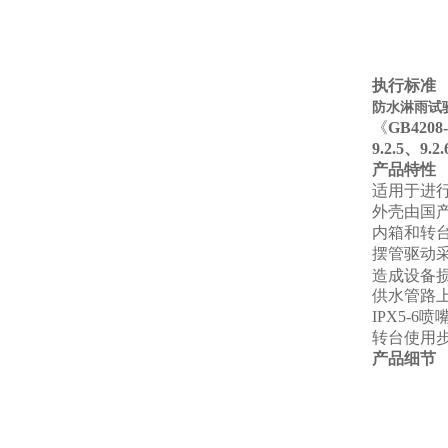
执行标准
防水淋雨试验
《
GB4208-
9.2.5、9.2.
产品特性
适用于进行产
外壳由国
内箱和转台
摆管驱动
造成设备
供水管路
IPX5-6
喷嘴
转台使用
产品细节