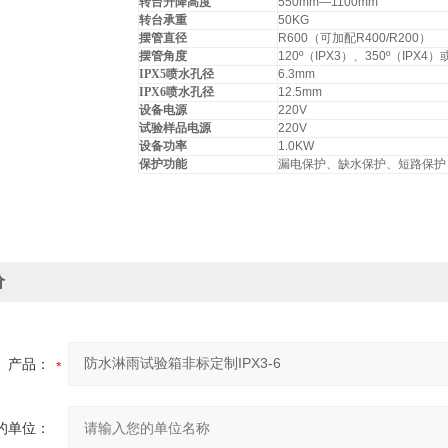
转台升降高度
550mm—1100mm
转台承重
50KG
摆管直径
R600（可加配R400/R200）
摆管角度
120º（IPX3）、350º（IPX
IPX5
喷水孔径
6.3mm
IPX6
喷水孔径
12.5mm
设备电源
220V
试验样品电源
220V
设备功率
1.0KW
保护功能
漏电保护、缺水保护、短路保护
价
产品：
的单位：