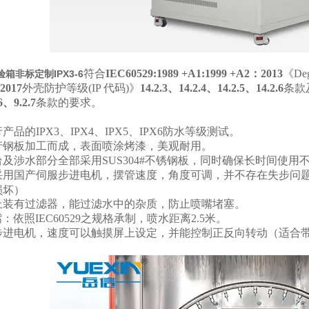
符合
IEC60529:1989 +A1:1999 +A2
：2013
《Degr
箱非标定制IPX3-6
2017
外壳防护等级(IP 代码)》
14.2.3
、14.2.4、14.2.5、14.2.6
条款
6、9.2.7
条款的要求。
品的IPX3、IPX4、IPX5、IPX6防水等级测试。
产钢板加工而成，表面喷涂烤漆，美观耐用。
及涉水部分全部采用SUS304#不锈钢板，同时确保长时间使用
采用国产伺服步进电机，摆管速度，角度可调，并不存在失步问
损坏）
上装有过滤器，能过滤水中的杂质，防止喷嘴堵塞。
：依照IEC60529之规格承制，喷水距离2.5米。
步进电机，速度可以触摸屏上设定，并能控制正反向转动（适合