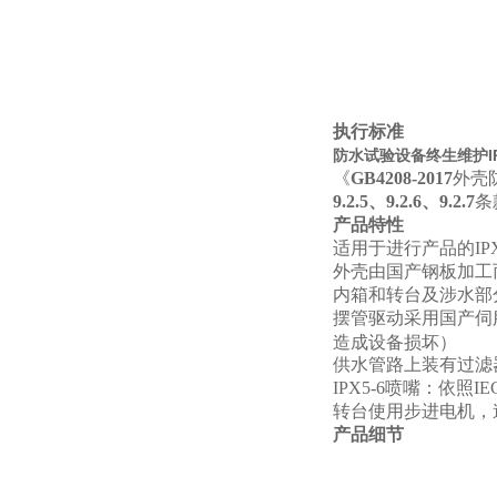
执行标准
防水试验设备终生维护IP
《
GB4208-2017
外壳防
9.2.5、9.2.6、9.2.7
条
产品特性
适用于进行产品的IPX
外壳由国产钢板加工
内箱和转台及涉水部分
摆管驱动采用国产伺
造成设备损坏）
供水管路上装有过滤
IPX5-6
喷嘴：依照IE
转台使用步进电机，
产品细节