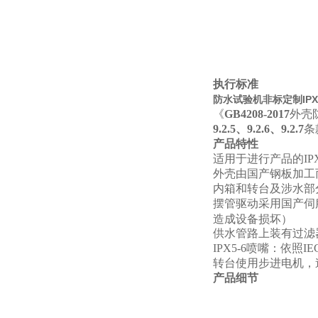
执行标准
防水试验机非标定制IPX3
《
GB4208-2017
外壳防
9.2.5、9.2.6、9.2.7
条
产品特性
适用于进行产品的IPX
外壳由国产钢板加工
内箱和转台及涉水部分
摆管驱动采用国产伺
造成设备损坏）
供水管路上装有过滤
IPX5-6
喷嘴：依照IE
转台使用步进电机，
产品细节