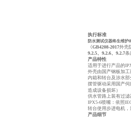
执行标准
防水测试仪器终生维护IP
《
GB4208-2017
外壳防
9.2.5、9.2.6、9.2.7
条
产品特性
适用于进行产品的IPX
外壳由国产钢板加工
内箱和转台及涉水部分
摆管驱动采用国产伺
造成设备损坏）
供水管路上装有过滤
IPX5-6
喷嘴：依照IE
转台使用步进电机，
产品细节