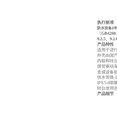
执行标准
防水设备2年质
《
GB4208-
9.2.5、9.2.
产品特性
适用于进行产
外壳由国
内箱和转台
摆管驱动
造成设备
供水管路
IPX5-6
喷嘴
转台使用
产品细节