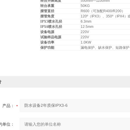
转台升降高度
550mm—1100mm
转台承重
50KG
摆管直径
R600（可加配R400/R200）
摆管角度
120º（IPX3）、350º（IPX
IPX5
喷水孔径
6.3mm
IPX6
喷水孔径
12.5mm
设备电源
220V
试验样品电源
220V
设备功率
1.0KW
保护功能
漏电保护、缺水保护、短路保护
价
产品：
的单位：