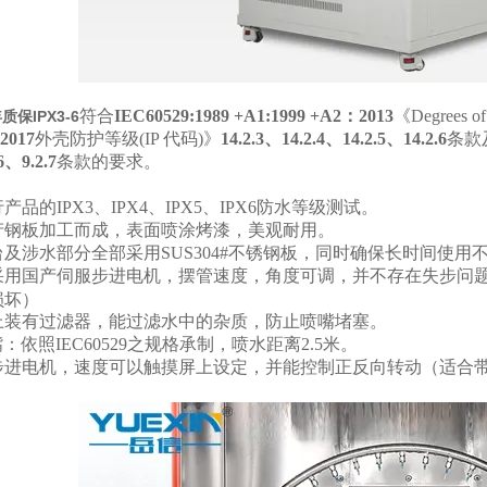
符合
IEC60529:1989 +A1:1999 +A2
：2013
《Degrees of 
保IPX3-6
2017
外壳防护等级(IP 代码)》
14.2.3
、14.2.4、14.2.5、14.2.6
条款
6、9.2.7
条款的要求。
品的IPX3、IPX4、IPX5、IPX6防水等级测试。
产钢板加工而成，表面喷涂烤漆，美观耐用。
及涉水部分全部采用SUS304#不锈钢板，同时确保长时间使用
采用国产伺服步进电机，摆管速度，角度可调，并不存在失步问
损坏）
上装有过滤器，能过滤水中的杂质，防止喷嘴堵塞。
：依照IEC60529之规格承制，喷水距离2.5米。
步进电机，速度可以触摸屏上设定，并能控制正反向转动（适合