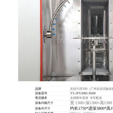
品牌
岳信YUEXIN（广州岳信试验
设备型号
YX-IPX36BS-R600
售后服务
全国两年质保 专车配送
宽 1300×深1300×高1300
设备内箱尺寸
约长1750*进深3800*高19
设备外尺寸