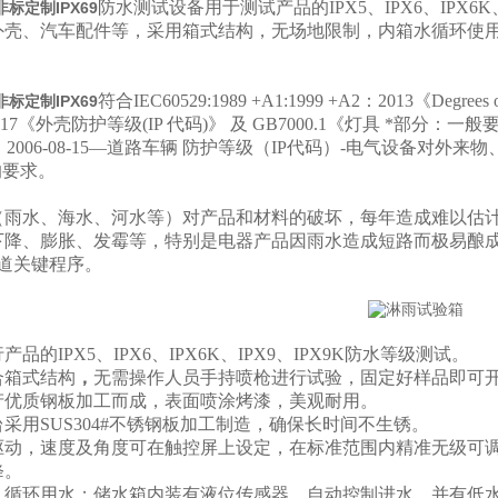
防水测试设备
用于测试产品的IPX5、IPX6、IP
标定制IPX69
外壳、汽车配件等，采用箱式结构，无场地限制，内箱水循环使用
符合IEC60529:1989 +A1:1999 +A2：2013《Degrees of pr
标定制IPX69
17
《外壳防护等级(IP 代码)》 及 GB7000.1《灯具 *部分：一般要求
653：2006-08-15—道路车辆 防护等级（IP代码）-电气设备
的要求。
（雨水、海水、河水等）对产品和材料的破坏，每年造成难以估
下降、膨胀、发霉等，特别是电器产品因雨水造成短路而极易酿
一道关键程序。
品的IPX5、IPX6
、IPX6K、IPX9、IPX9K
防水等级测试。
合箱式
结构
，
无需操作人员手持喷枪进行试验，固定好样品即可
产优质钢板加工而成，表面喷涂烤漆，美观耐用。
台采用
SUS304#不锈钢板
加工制造，确保长时间不生锈。
驱动
，速度及角度可在触
控
屏上设定，在标准范围内精准无级可
。
降
，循环用水
；储
水箱内装
有液位传感器，
自动控制进水，并有低