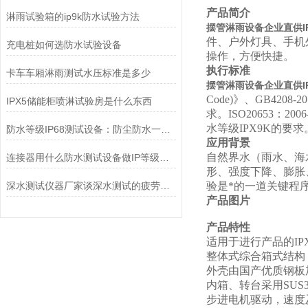
产品简介
淋雨试验箱的ip9k防水试验方法
摆管淋雨设备企业直供I
件、户外灯具、手机
充电桩如何选防水试验设备
操作，方便快捷。
执行标准
卡车车厢淋雨测试水压标准是多少
摆管淋雨设备企业直供I
Code)》、GB4208-20
IPX5储能柜喷淋试验房是什么东西
求。
ISO20653：
水等级IPX9K的要求
防水等级IP68测试设备：防尘防水一体检测全解
应用背景
自然界水（雨水、海
连接器用什么防水测试设备做IP等级测试？
形、强度下降、膨胀
深水测试仪器厂家谈深水测试的疲劳实验技术
验是*的一道关键程
产品图片
产品特性
适用于进行产品的IPX
整体式
综合箱式
结构
外壳由国产优质钢板
内箱
、
转台采用
SUS
步进电机
驱动
，速度