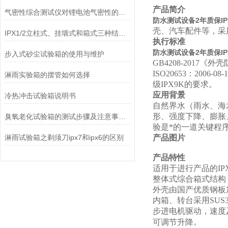
产品简介
气密性综合测试仪对锂电池气密性的检测技巧
防水测试设备2年质保IP
壳、汽车配件等，采
IPX1/2立柱式、挂墙式和箱式三种结构有何区别
执行标准
防水测试设备2年质保IP
步入式砂尘试验箱的使用与维护
GB4208-2017
《外壳防护
ISO20653：20
淋雨实验箱的摆管如何选择
级IPX9K的要求。
应用背景
冷热冲击试验箱说明书
自然界水（雨水、海
形、强度下降、膨胀
臭氧老化试验箱的测试步骤及注意事项介绍
验是*的一道关键程
淋雨试验箱之剃须刀ipx7和ipx6的区别
产品图片
产品特性
适用于进行产品的IPX
整体式
综合箱式
结构
外壳由国产优质钢板
内箱
、
转台采用
SUS
步进电机
驱动
，速度
。
可调节升降