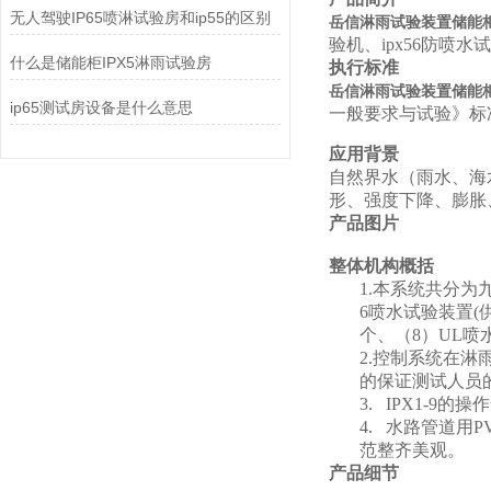
无人驾驶IP65喷淋试验房和ip55的区别
岳信淋雨试验装置储能
验机、ipx56防喷水
什么是储能柜IPX5淋雨试验房
执行标准
岳信淋雨试验装置储能
ip65测试房设备是什么意思
一般要求与试验》标
应用背景
自然界水（雨水、海
形、强度下降、膨胀
产品图片
整体机构概括
1.
本系统共分为九大
6喷水试验装置(
个、（8）UL喷
2.
控制系统在淋
的保证测试人员
3.
IPX1-9
的操作
4.
水路管道用P
范整齐美观。
产品细节