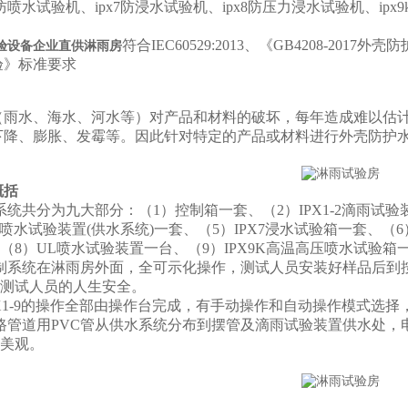
56防喷水试验机、ipx7防浸水试验机、ipx8防压力浸水试验机、i
符合IEC60529:2013、《GB4208-2017外壳
验设备企业直供淋雨房
验》标准要求
（雨水、海水、河水等）对产品和材料的破坏，每年造成难以估
下降、膨胀、发霉等。因此针对特定的产品或材料进行外壳防护水
概括
系统共分为九大部分：（1）控制箱一套、（2）IPX1-2滴雨试验装
5-6喷水试验装置(供水系统)一套、（5）IPX7浸水试验箱一套、
（8）UL喷水试验装置一台、（9）IPX9K高温高压喷水试验
制系统在淋雨房外面，全可示化操作，测试人员安装好样品后到
测试人员的人生安全。
1-9
的操作全部由操作台完成，有手动操作和自动操作模式选择
路管道用PVC管从供水系统分布到摆管及滴雨试验装置供水处，
美观。