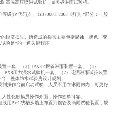
px9k防高温高压喷淋试验机、ul美标淋雨试验机。
防护等级(IP 代码)》、GB7000.1-2008《灯具 *部分：一般
计的经济损失。所造成的损害主要包括腐蚀、褪色、变
试验是*的一道关键程序。
置一套、（3）IPX3-4摆管淋雨装置一套、（4）
（6）IPX8压力浸水试验机一套、（7）花洒淋雨试验装置
箱一台，整体防水试验房设计规划。
按制操作台前启动试验，人员不用在淋雨房内，可更好
，人性化触摸屏操作介面，操作签单可靠。
电线用PVC线槽从墙上布置到摆管及滴雨试验装置，规