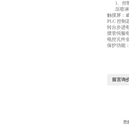
1.
控
压喷淋
触摸屏：威伦
PLC
控制器
转台步进电
摆管伺服
电控元件
保护功能
留言询
您