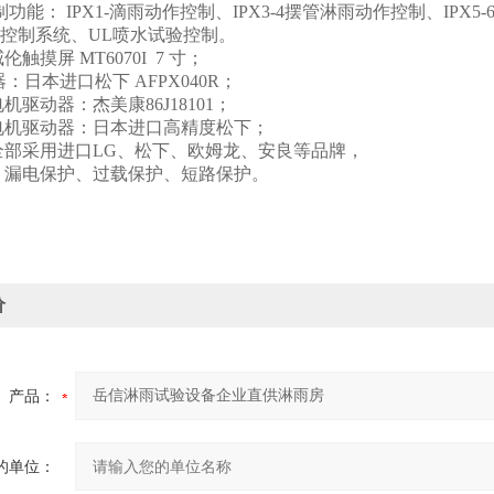
制功能： IPX1-滴雨动作控制、IPX3-4摆管淋雨动作控制、IPX5
控制系统、UL喷水试验控制。
触摸屏 MT6070I 7 寸；
：日本进口松下 AFPX040R；
机驱动器：杰美康86J18101；
电机驱动器：日本进口高精度松下；
全部采用进口LG、松下、欧姆龙、安良等品牌，
：漏电保护、过载保护、短路保护。
价
产品：
的单位：