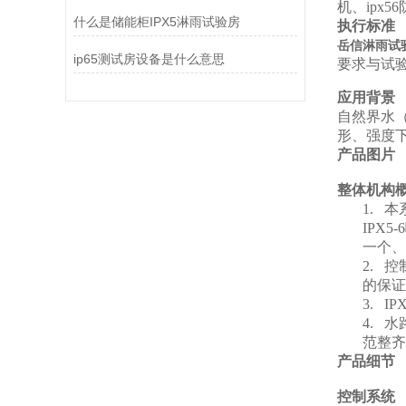
机、ipx
什么是储能柜IPX5淋雨试验房
执行标准
岳信淋雨试
ip65测试房设备是什么意思
要求与试
应用背景
自然界水
形、强度
产品图片
整体机构
1.
本
IPX
一个、
2.
控
的保证
3.
IPX
4.
水
范整齐
产品细节
控制系统