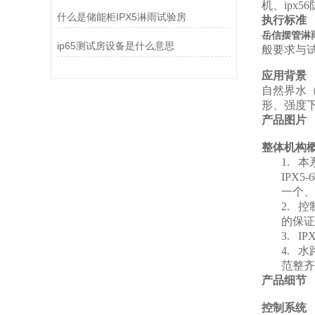
机、ipx
什么是储能柜IPX5淋雨试验房
执行标准
岳信摆管淋
ip65测试房设备是什么意思
般要求与
应用背景
自然界水
形、强度
产品图片
整体机构
1.
本
IPX
一个、
2.
控
的保证
3.
IPX
4.
水
范整齐
产品细节
控制系统