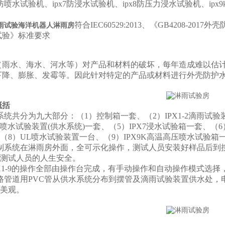
56防喷水试验机、ipx7防浸水试验机、ipx8防压力浸水试验机、i
符合IEC60529:2013、《GB4208-2017
雨试验海洋机器人淋雨房
试验》标准要求
（雨水、海水、河水等）对产品和材料的破坏，每年造成难以估
下降、膨胀、发霉等。因此针对特定的产品或材料进行外壳防护水
概括
系统共分为九大部分：（1）控制箱一套、（2）IPX1-2滴雨试验装
5-6喷水试验装置(供水系统)一套、（5）IPX7浸水试验箱一套、
（8）UL喷水试验装置一台、（9）IPX9K高温高压喷水试验
制系统在淋雨房外面，全可示化操作，测试人员安装好样品后到
测试人员的人生安全。
1-9
的操作全部由操作台完成，有手动操作和自动操作模式选择
路管道用PVC管从供水系统分布到摆管及滴雨试验装置供水处，
美观。