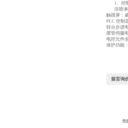
1.
控
压喷淋
触摸屏：威伦
PLC
控制器
转台步进电
摆管伺服
电控元件
保护功能
留言询
您