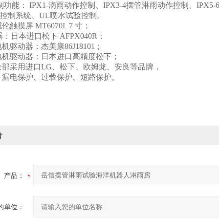
制功能： IPX1-滴雨动作控制、IPX3-4摆管淋雨动作控制、IPX5
控制系统、UL喷水试验控制。
触摸屏 MT6070I 7 寸；
：日本进口松下 AFPX040R；
机驱动器：杰美康86J18101；
电机驱动器：日本进口高精度松下；
全部采用进口LG、松下、欧姆龙、安良等品牌，
：漏电保护、过载保护、短路保护。
价
产品：
的单位：