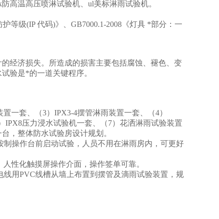
px9k防高温高压喷淋试验机、ul美标淋雨试验机。
外壳防护等级(IP 代码)》、GB7000.1-2008《灯具 *部分：一
计的经济损失。所造成的损害主要包括腐蚀、褪色、变
试验是*的一道关键程序。
置一套、（3）IPX3-4摆管淋雨装置一套、（4）
（6）IPX8压力浸水试验机一套、（7）花洒淋雨试验装置
箱一台，整体防水试验房设计规划。
按制操作台前启动试验，人员不用在淋雨房内，可更好
，人性化触摸屏操作介面，操作签单可靠。
电线用PVC线槽从墙上布置到摆管及滴雨试验装置，规