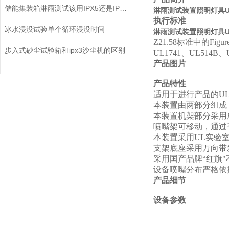
储能集装箱淋雨测试该用IPX5还是IPX6等级？
淋雨测试装置照明灯具
执行标准
冰水浸没试验单个循环浸没时间
淋雨测试装置照明灯具
Z21.58
标准中的
Figur
步入式砂尘试验箱和ipx3沙尘机的区别
UL1741
、
UL514B
、
产品图片
产品特性
适用于进行产品的UL
本装置由两部分组成
本装置机架部分采用
喷嘴架可移动，通过
本装置采用UL实验室
支架底座采用万向带
采用国产品牌“红旗
设备喷嘴分布严格依
产品细节
设备参数